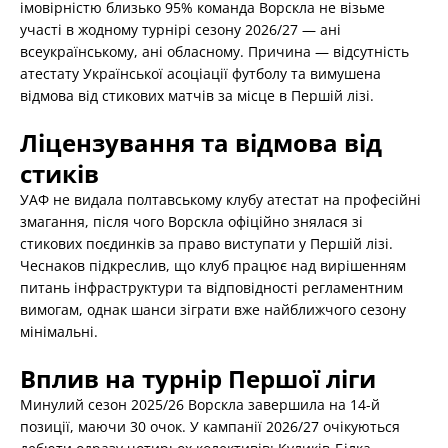
імовірністю близько 95% команда Ворскла не візьме
участі в жодному турнірі сезону 2026/27 — ані
всеукраїнському, ані обласному. Причина — відсутність
атестату Української асоціації футболу та вимушена
відмова від стикових матчів за місце в Першій лізі.
Ліцензування та відмова від
стиків
УАФ не видала полтавському клубу атестат на професійні
змагання, після чого Ворскла офіційно знялася зі
стикових поєдинків за право виступати у Першій лізі.
Чеснаков підкреслив, що клуб працює над вирішенням
питань інфраструктури та відповідності регламентним
вимогам, однак шанси зіграти вже найближчого сезону
мінімальні.
Вплив на турнір Першої ліги
Минулий сезон 2025/26 Ворскла завершила на 14-й
позиції, маючи 30 очок. У кампанії 2026/27 очікуються