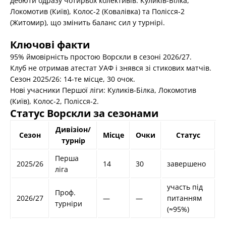
дебюти одразу чотирьох колективів: Куликів-Білка,
Локомотив (Київ), Колос-2 (Ковалівка) та Полісся-2
(Житомир), що змінить баланс сил у турнірі.
Ключові факти
95% ймовірність простою Ворскли в сезоні 2026/27.
Клуб не отримав атестат УАФ і знявся зі стикових матчів.
Сезон 2025/26: 14-те місце, 30 очок.
Нові учасники Першої ліги: Куликів-Білка, Локомотив
(Київ), Колос-2, Полісся-2.
Статус Ворскли за сезонами
Дивізіон/
Сезон
Місце
Очки
Статус
турнір
Перша
2025/26
14
30
завершено
ліга
участь під
Проф.
2026/27
—
—
питанням
турніри
(≈95%)