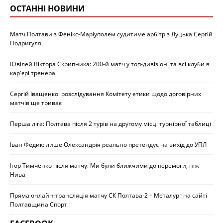
ОСТАННІ НОВИНИ
Матч Полтави з Фенікс-Маріуполем судитиме арбітр з Луцька Сергій
Подригуля
Ювілей Віктора Скрипника: 200-й матч у топ-дивізіоні та всі клуби в
кар'єрі тренера
Сергій Іващенко: розслідування Комітету етики щодо договірних
матчів ще триває
Перша ліга: Полтава після 2 турів на другому місці турнірної таблиці
Іван Федик: лише Олександрія реально претендує на вихід до УПЛ
Ігор Тимченко після матчу: Ми були ближчими до перемоги, ніж
Нива
Пряма онлайн-трансляція матчу СК Полтава-2 – Металург на сайті
Полтавщина Спорт