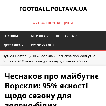
FOOTBALL.POLTAVA.UA
ФУТБОЛ ПОЛТАВЩИНИ
ГОЛОВНА
ПРЕМ’ЄР ЛІГА
ПЕРША ЛІГА
ДРУГА ЛІГА
КУБОК УКРАЇНИ
Футбол Полтавщини
»
Ворскла
» Чеснаков про майбутнє
Ворскли: 95% ясності щодо сезону для зелено-білих
Чеснаков про майбутнє
Ворскли: 95% ясності
щодо сезону для
зелено-білих