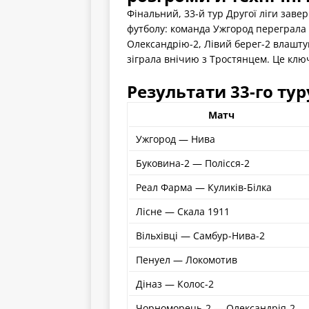
Фінальний, 33-й тур Другої ліги зав
футболу: команда Ужгород переграла
Олександрію-2, Лівий берег-2 влаштув
зіграла внічию з Тростянцем. Це ключ
Результати 33-го тур
Матч
Ужгород — Нива
Буковина-2 — Полісся-2
Реал Фарма — Куликів-Білка
Лісне — Скала 1911
Вільхівці — Самбур-Нива-2
Пенуел — Локомотив
Діназ — Колос-2
Чорноморець-2 — Олександрія-2