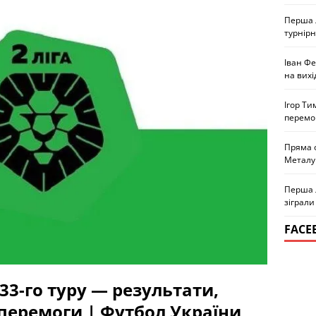
Перша л
турнірн
Іван Ф
на вихі
Ігор Ти
перемо
Пряма 
Металу
Перша л
зіграли
FACE
 33-го туру — результати,
 перемоги | Футбол України