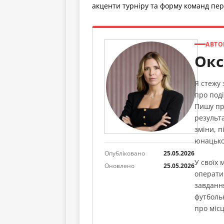
акценти турніру та форму команд пе
АВТО
Окс
Я стежу
про поді
Пишу пр
результа
зміни, п
юнацько
Опубліковано
25.05.2026
У своїх
Оновлено
25.05.2026
операти
завданн
футболь
про місц