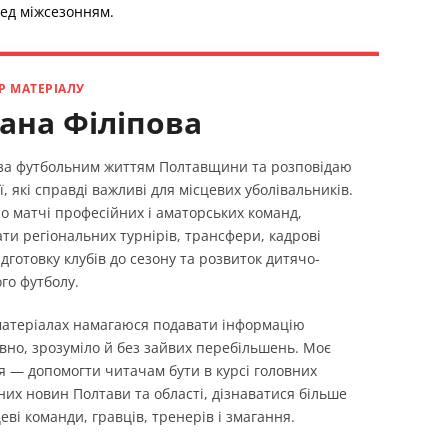
ред міжсезонням.
Р МАТЕРІАЛУ
ана Філіпова
 за футбольним життям Полтавщини та розповідаю
ї, які справді важливі для місцевих уболівальників.
о матчі професійних і аматорських команд,
ти регіональних турнірів, трансфери, кадрові
ідготовку клубів до сезону та розвиток дитячо-
го футболу.
 матеріалах намагаюся подавати інформацію
вно, зрозуміло й без зайвих перебільшень. Моє
я — допомогти читачам бути в курсі головних
них новин Полтави та області, дізнаватися більше
еві команди, гравців, тренерів і змагання.