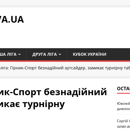
VA.UA
ША ЛІГА
ДРУГА ЛІГА
КУБОК УКРАЇНИ
 ліга: Гірник-Спорт безнадійний аутсайдер, замикає турнірну т
ник-Спорт безнадійний
ОСТА
икає турнірну
Ювілей 
дивізіо
Сергій 
щодо д