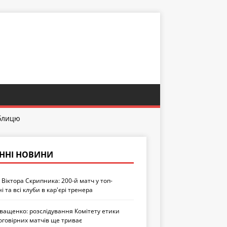
аблицю
ННІ НОВИНИ
Віктора Скрипника: 200-й матч у топ-
ні та всі клуби в кар'єрі тренера
Іващенко: розслідування Комітету етики
оговірних матчів ще триває