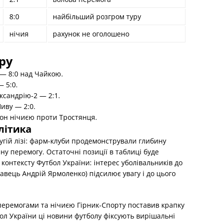
8:0
найбільший розгром туру
нічия
рахунок не оголошено
ру
 — 8:0 над Чайкою.
 5:0.
сандрію-2 — 2:1.
иву — 2:0.
он нічиєю проти Тростянця.
літика
угій лізі: фарм-клуби продемонстрували глибину
чну перемогу. Остаточні позиції в таблиці буде
контексту Футбол України: інтерес уболівальників до
равець Андрій Ярмоленко) підсилює увагу і до цього
перемогами та нічиєю Гірник-Спорту поставив крапку
тбол України ці новини футболу фіксують вирішальні