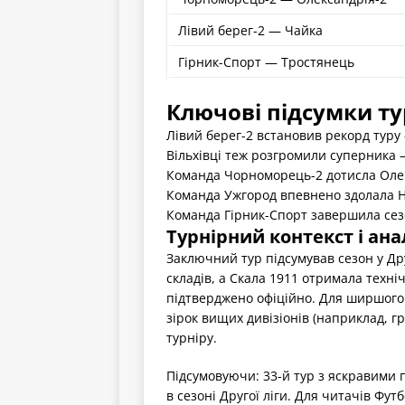
Лівий берег-2 — Чайка
Гірник-Спорт — Тростянець
Ключові підсумки ту
Лівий берег-2 встановив рекорд туру
Вільхівці теж розгромили суперника —
Команда Чорноморець-2 дотисла Олек
Команда Ужгород впевнено здолала Н
Команда Гірник-Спорт завершила сез
Турнірний контекст і ана
Заключний тур підсумував сезон у Др
складів, а Скала 1911 отримала техні
підтверджено офіційно. Для ширшого 
зірок вищих дивізіонів (наприклад, г
турніру.
Підсумовуючи: 33-й тур з яскравими 
в сезоні Другої ліги. Для читачів Фу