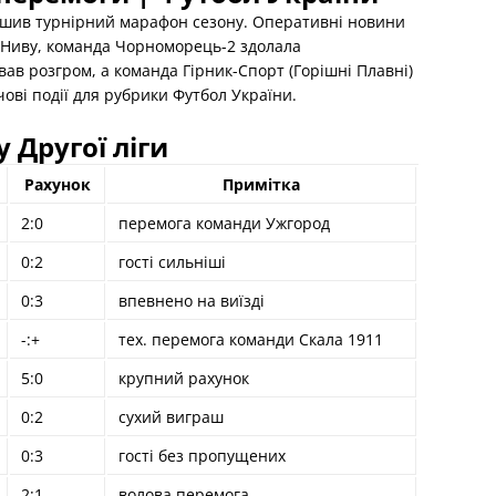
ершив турнірний марафон сезону. Оперативні новини
 Ниву, команда Чорноморець-2 здолала
ав розгром, а команда Гірник-Спорт (Горішні Плавні)
ові події для рубрики Футбол України.
у Другої ліги
Рахунок
Примітка
2:0
перемога команди Ужгород
0:2
гості сильніші
0:3
впевнено на виїзді
-:+
тех. перемога команди Скала 1911
5:0
крупний рахунок
0:2
сухий виграш
0:3
гості без пропущених
2:1
волова перемога