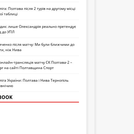
іга: Полтава після 2 турів на другому місці
ої таблиці
едик: лише Олександрія реально претендує
д до УПЛ
мченко після матчу: Ми були ближчими до
ги, ніж Нива
онлайн-трансляція матчу СК Полтава-2 –
рг на сайті Полтавщина Спорт
іга України: Полтава і Нива Тернопіль
 внічию
BOOK