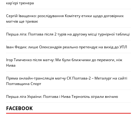
кар'єрі тренера
Сергій Іващенко: розслідування Комітету етики щодо договірних
матчів ще триває
Перша ліга: Полтава після 2 турів на другому місці турнірної таблиці
Іван Федик: лише Олександрія реально претендує на вихід до УПЛ
Ігор Тимченко після матчу: Ми були ближчими до перемоги, ніж
Нива
Пряма онлайн-трансляція матчу СК Полтава-2 – Металург на сайті
Полтавщина Спорт
Перша ліга України: Полтава і Нива Тернопіль зіграли внічию
FACEBOOK