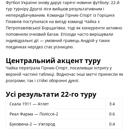
Футбол України знову дарує гарячі новини футболу: 22-й
тур турніру Другої ліги вийшов результативним і
непередбачуваним. Команда Гірник-Спорт із Горішніх
Плавнів поступилася на виїзді команді Чайка з
Петропавлівської Борщагівки, тоді як конкуренти активно
поповнили очковий багаж. Епізоди часто вирішували
індивідуальні дії — умовний гравець Андрій у таких
поєдинках нерідко стає різницею.
Центральний акцент туру
Чайка переграла Гірник-Спорт, посиливши інтригу у
верхній частині таблиці. Водночас інші матчі принесли як
розгроми, так і стійкі оборонні дуелі.
Усі результати 22-го туру
Скала 1911 — Атлет
3:4
Реал Фарма — Полісся-2
0:6
Буковина-2 — Ужгород
0:4