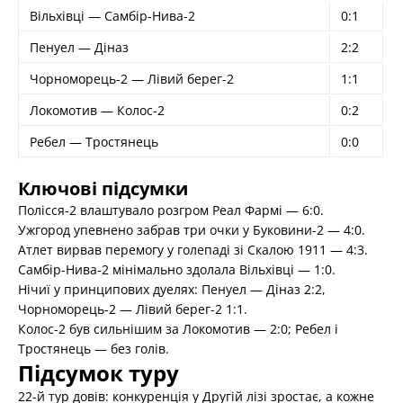
Вільхівці — Самбір-Нива-2
0:1
Пенуел — Діназ
2:2
Чорноморець-2 — Лівий берег-2
1:1
Локомотив — Колос-2
0:2
Ребел — Тростянець
0:0
Ключові підсумки
Полісся-2 влаштувало розгром Реал Фармі — 6:0.
Ужгород упевнено забрав три очки у Буковини-2 — 4:0.
Атлет вирвав перемогу у голепаді зі Скалою 1911 — 4:3.
Самбір-Нива-2 мінімально здолала Вільхівці — 1:0.
Нічиї у принципових дуелях: Пенуел — Діназ 2:2,
Чорноморець-2 — Лівий берег-2 1:1.
Колос-2 був сильнішим за Локомотив — 2:0; Ребел і
Тростянець — без голів.
Підсумок туру
22-й тур довів: конкуренція у Другій лізі зростає, а кожне