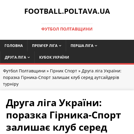
FOOTBALL.POLTAVA.UA
ФУТБОЛ ПОЛТАВЩИНИ
ГОЛОВНА
ПРЕМ’ЄР ЛІГА
ПЕРША ЛІГА
ДРУГА ЛІГА
КУБОК УКРАЇНИ
Футбол Полтавщини
»
Гірник Спорт
» Друга ліга України:
поразка Гірника-Спорт залишає клуб серед аутсайдерів
турніру
Друга ліга України:
поразка Гірника-Спорт
залишає клуб серед