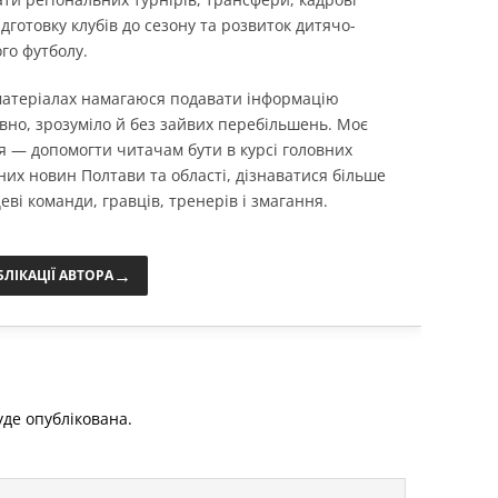
ідготовку клубів до сезону та розвиток дитячо-
го футболу.
 матеріалах намагаюся подавати інформацію
вно, зрозуміло й без зайвих перебільшень. Моє
я — допомогти читачам бути в курсі головних
них новин Полтави та області, дізнаватися більше
еві команди, гравців, тренерів і змагання.
→
БЛІКАЦІЇ АВТОРА
де опублікована.