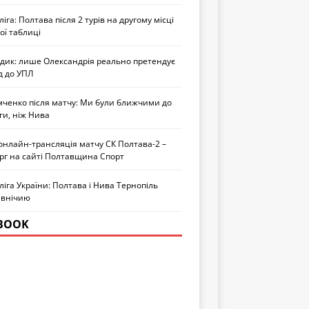
іга: Полтава після 2 турів на другому місці
ої таблиці
едик: лише Олександрія реально претендує
д до УПЛ
мченко після матчу: Ми були ближчими до
ги, ніж Нива
онлайн-трансляція матчу СК Полтава-2 –
рг на сайті Полтавщина Спорт
іга України: Полтава і Нива Тернопіль
 внічию
BOOK