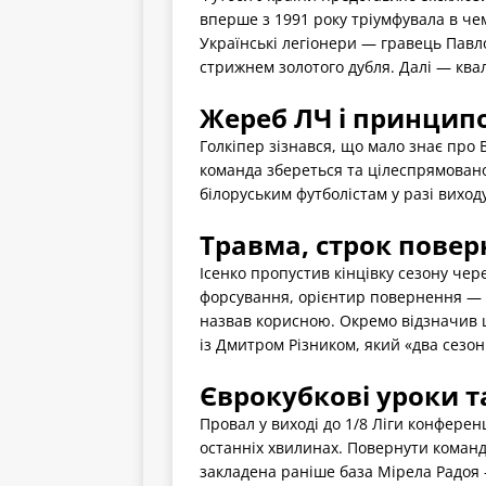
вперше з 1991 року тріумфувала в чем
Українські легіонери — гравець Павл
стрижнем золотого дубля. Далі — квал
Жереб ЛЧ і принципо
Голкіпер зізнався, що мало знає про 
команда збереться та цілеспрямовано
білоруським футболістам у разі виходу
Травма, строк повер
Ісенко пропустив кінцівку сезону чер
форсування, орієнтир повернення — 
назвав корисною. Окремо відзначив ш
із Дмитром Різником, який «два сезон
Єврокубкові уроки т
Провал у виході до 1/8 Ліги конферен
останніх хвилинах. Повернути команді
закладена раніше база Мірела Радоя