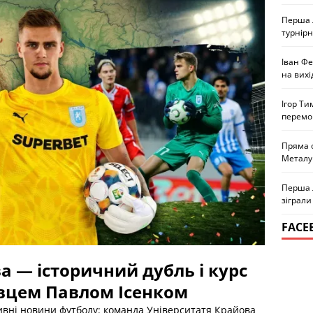
Перша л
турнірн
Іван Ф
на вихі
Ігор Ти
перемо
Пряма 
Металу
Перша л
зіграли
FACE
а — історичний дубль і курс
равцем Павлом Ісенком
ивні новини футболу: команда Університатя Крайова