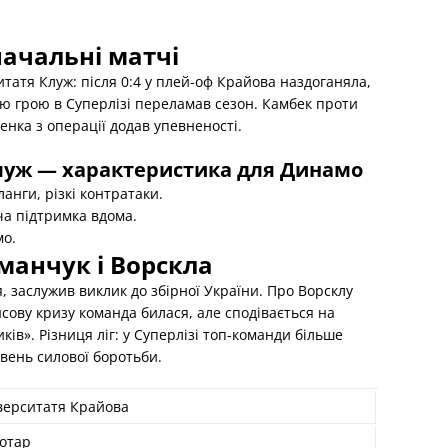
начальні матчі
атя Клуж: після 0:4 у плей-оф Крайова наздоганяла,
ою грою в Суперлізі переламав сезон. Камбек проти
нка з операції додав упевненості.
луж — характеристика для Динамо
анги, різкі контратаки.
яча підтримка вдома.
мо.
оманчук і Ворскла
, заслужив виклик до збірної України. Про Ворсклу
сову кризу команда билася, але сподівається на
ків». Різниця ліг: у Суперлізі топ-команди більше
вень силової боротьби.
верситатя Крайова
отар