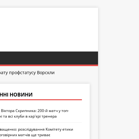
трату профстатусу Ворскли
ННІ НОВИНИ
Віктора Скрипника: 200-й матч у топ-
ні та всі клуби в кар'єрі тренера
Іващенко: розслідування Комітету етики
оговірних матчів ще триває