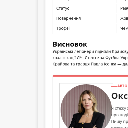
Статус
Реа
Повернення
Жов
Трофеї
Чем
Висновок
Українські легіонери підняли Крайов
кваліфікації ЛЧ. Стежте за Футбол Ук
Крайова та гравця Павла Ісенка — дал
АВТО
Окс
Я стежу
про поді
Пишу пр
результа