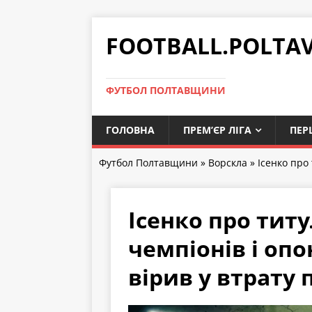
FOOTBALL.POLTA
ФУТБОЛ ПОЛТАВЩИНИ
ГОЛОВНА
ПРЕМ’ЄР ЛІГА
ПЕР
Футбол Полтавщини
»
Ворскла
» Ісенко про 
Ісенко про титул
чемпіонів і оп
вірив у втрату