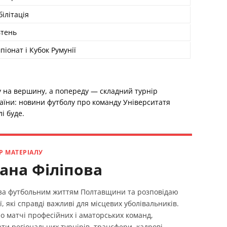
білітація
тень
піонат і Кубок Румунії
у на вершину, а попереду — складний турнір
раїни: новини футболу про команду Університатя
і буде.
Р МАТЕРІАЛУ
ана Філіпова
 за футбольним життям Полтавщини та розповідаю
ї, які справді важливі для місцевих уболівальників.
о матчі професійних і аматорських команд,
ти регіональних турнірів, трансфери, кадрові