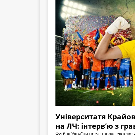
Університатя Крайов
на ЛЧ: інтерв’ю з г
Футбол України представляє ексклюз