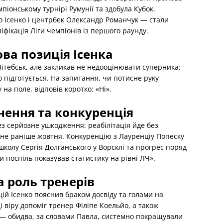
піонському турнірі Румунії та здобула Кубок.
о Ісенко і центрбек Олександр Романчук — стали
іфікація Ліги чемпіонів із першого раунду.
ва позиція Ісенка
Вітебськ, але закликав не недооцінювати суперника:
 підготується. На запитання, чи потисне руку
 на поле, відповів коротко: «Ні».
нення та конкуренція
ез серйозне ушкодження: реабілітація йде без
не раніше жовтня. Конкуренцію з Лауренціу Попеску
колу Сергія Долганського у Ворсклі та прогрес поряд
и поспіль показував статистику на рівні ЛЧ».
а роль тренерів
цій Ісенко пояснив браком досвіду та голами на
 віру допоміг тренер Філіпе Коельйо, а також
 — обидва, за словами Павла, системно покращували