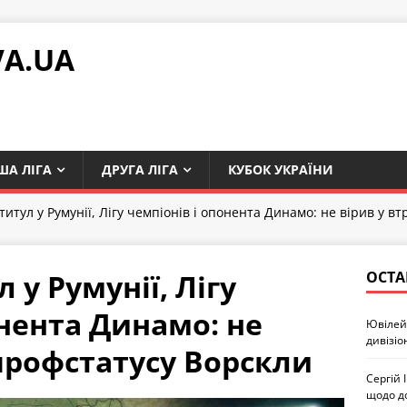
VA.UA
ША ЛІГА
ДРУГА ЛІГА
КУБОК УКРАЇНИ
титул у Румунії, Лігу чемпіонів і опонента Динамо: не вірив у в
 у Румунії, Лігу
ОСТА
онента Динамо: не
Ювілей 
дивізіо
 профстатусу Ворскли
Сергій 
щодо д