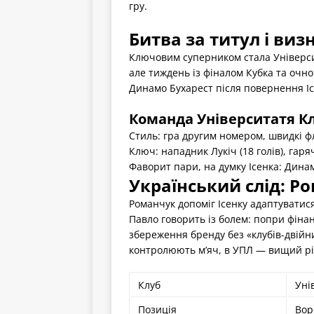
гру.
Битва за титул і виз
Ключовим суперником стала Університ
але тиждень із фіналом Кубка та очн
Динамо Бухарест після повернення Ісе
Команда Університатя К
Стиль: гра другим номером, швидкі фл
Ключ: нападник Лукіч (18 голів), гар
Фаворит пари, на думку Ісенка: Дина
Український слід: Р
Романчук допоміг Ісенку адаптуватися
Павло говорить із болем: попри фінан
збереження бренду без «клубів-двійни
контролюють м’яч, в УПЛ — вищий рі
Клуб
Уні
Позиція
Вор