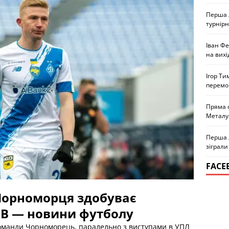
Перша л
турнірн
Іван Ф
на вихі
Ігор Ти
перемо
Пряма 
Металу
Перша л
зіграли
FACE
 Чорноморця здобуває
 B — новини футболу
оманди Чорноморець, паралельно з виступами в УПЛ