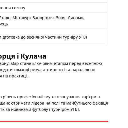
шення сезону
Сталь, Металург Запоріжжя, Зоря, Динамо,
рець
підготовка до весняної частини турніру УПЛ
рця і Кулача
езону: збір стане ключовим етапом перед весняною
додати команді результативності та паралельно
я на практиці.
 рівень професіоналізму та планування кар’єри в
шанс отримати лідера на полі та майбутнього фахівця
ить за новинами футболу і турніром УПЛ.