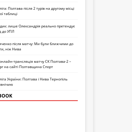
іга: Полтава після 2 турів на другому місці
ої таблиці
едик: лише Олександрія реально претендує
д до УПЛ
мченко після матчу: Ми були ближчими до
ги, ніж Нива
онлайн-трансляція матчу СК Полтава-2 –
рг на сайті Полтавщина Спорт
іга України: Полтава і Нива Тернопіль
 внічию
BOOK