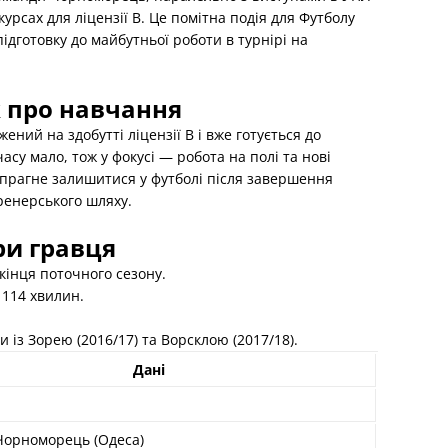
рсах для ліцензії B. Це помітна подія для Футболу
підготовку до майбутньої роботи в турнірі на
 про навчання
ений на здобутті ліцензії B і вже готується до
су мало, тож у фокусі — робота на полі та нові
 прагне залишитися у футболі після завершення
тренерського шляху.
ри гравця
кінця поточного сезону.
, 114 хвилин.
із Зорею (2016/17) та Ворсклою (2017/18).
Дані
Чорноморець (Одеса)