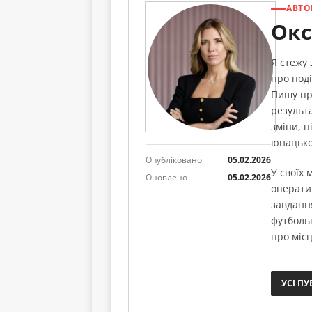
АВТО
Окс
Я стежу
про поді
Пишу пр
результа
зміни, п
юнацько
Опубліковано
05.02.2026
У своїх
Оновлено
05.02.2026
операти
завданн
футболь
про місц
УСІ ПУ