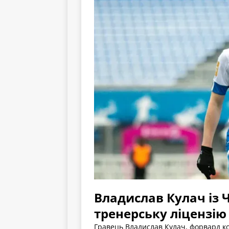
Владислав Кулач із
тренерську ліцензію
Гравець Владислав Кулач, форвард к