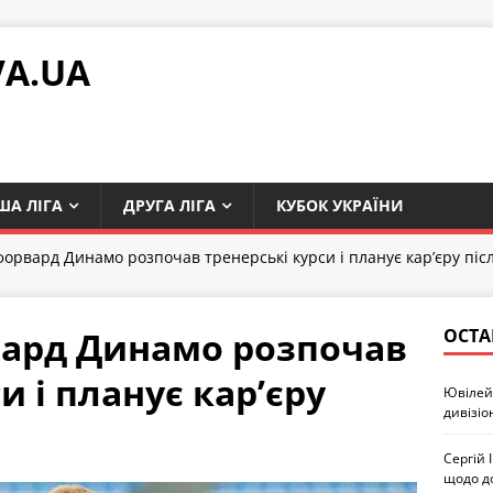
VA.UA
ША ЛІГА
ДРУГА ЛІГА
КУБОК УКРАЇНИ
орвард Динамо розпочав тренерські курси і планує кар’єру піс
ард Динамо розпочав
ОСТА
и і планує кар’єру
Ювілей 
дивізіо
Сергій 
щодо д