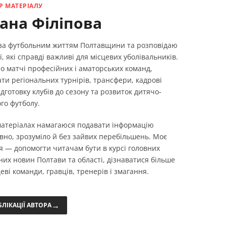
Р МАТЕРІАЛУ
ана Філіпова
 за футбольним життям Полтавщини та розповідаю
ї, які справді важливі для місцевих уболівальників.
о матчі професійних і аматорських команд,
ти регіональних турнірів, трансфери, кадрові
ідготовку клубів до сезону та розвиток дитячо-
го футболу.
 матеріалах намагаюся подавати інформацію
вно, зрозуміло й без зайвих перебільшень. Моє
я — допомогти читачам бути в курсі головних
них новин Полтави та області, дізнаватися більше
еві команди, гравців, тренерів і змагання.
→
БЛІКАЦІЇ АВТОРА