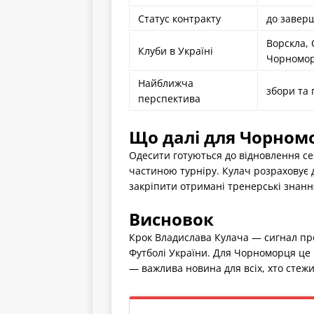
Статус контракту
до завер
Ворскла, 
Клуби в Україні
Чорномо
Найближча
збори та 
перспектива
Що далі для Чорномо
Одесити готуються до відновлення с
частиною турніру. Кулач розраховує 
закріпити отримані тренерські знанн
Висновок
Крок Владислава Кулача — сигнал про
Футболі України. Для Чорноморця це 
— важлива новина для всіх, хто стеж