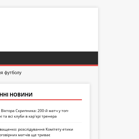
ля футболу
ННІ НОВИНИ
Віктора Скрипника: 200-й матч у топ-
ні та всі клуби в кар'єрі тренера
Іващенко: розслідування Комітету етики
оговірних матчів ще триває