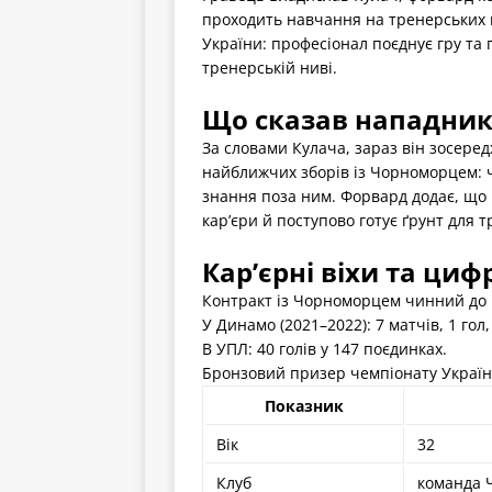
проходить навчання на тренерських ку
України: професіонал поєднує гру та 
тренерській ниві.
Що сказав нападник
За словами Кулача, зараз він зосередж
найближчих зборів із Чорноморцем: ча
знання поза ним. Форвард додає, що
кар’єри й поступово готує ґрунт для 
Кар’єрні віхи та циф
Контракт із Чорноморцем чинний до 
У Динамо (2021–2022): 7 матчів, 1 гол
В УПЛ: 40 голів у 147 поєдинках.
Бронзовий призер чемпіонату України 
Показник
Вік
32
Клуб
команда 