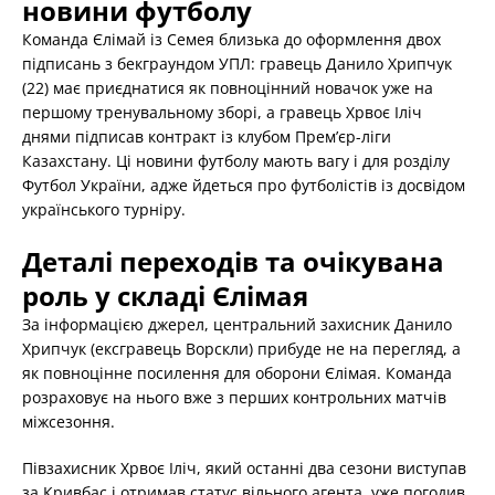
новини футболу
Команда Єлімай із Семея близька до оформлення двох
підписань з бекграундом УПЛ: гравець Данило Хрипчук
(22) має приєднатися як повноцінний новачок уже на
першому тренувальному зборі, а гравець Хрвоє Іліч
днями підписав контракт із клубом Прем’єр-ліги
Казахстану. Ці новини футболу мають вагу і для розділу
Футбол України, адже йдеться про футболістів із досвідом
українського турніру.
Деталі переходів та очікувана
роль у складі Єлімая
За інформацією джерел, центральний захисник Данило
Хрипчук (ексгравець Ворскли) прибуде не на перегляд, а
як повноцінне посилення для оборони Єлімая. Команда
розраховує на нього вже з перших контрольних матчів
міжсезоння.
Півзахисник Хрвоє Іліч, який останні два сезони виступав
за Кривбас і отримав статус вільного агента, уже погодив