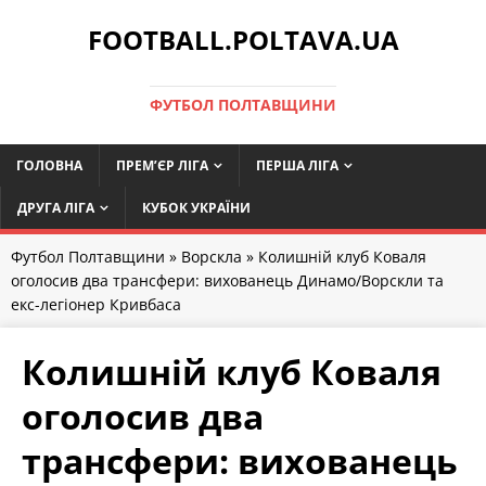
FOOTBALL.POLTAVA.UA
ФУТБОЛ ПОЛТАВЩИНИ
ГОЛОВНА
ПРЕМ’ЄР ЛІГА
ПЕРША ЛІГА
ДРУГА ЛІГА
КУБОК УКРАЇНИ
Футбол Полтавщини
»
Ворскла
» Колишній клуб Коваля
оголосив два трансфери: вихованець Динамо/Ворскли та
екс-легіонер Кривбаса
Колишній клуб Коваля
оголосив два
трансфери: вихованець