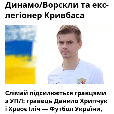
Динамо/Ворскли та екс-
легіонер Кривбаса
Єлімай підсилюється гравцями
з УПЛ: гравець Данило Хрипчук
і Хрвоє Іліч — Футбол України,