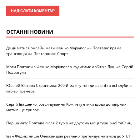
ОСТАННІ НОВИНИ
Де дивитися онлайн матч Фенікс-Маріуполь – Полтава: пряма
трансляція на Полтавщині Спорт
Матч Полтави з Фенікс-Маріуполем судитиме арбітр з Луцька Сергій
Подригуля
Ювілей Віктора Скрипника: 200-й матч у топ-дивізіоні та всі клуби в
кар'єрі тренера
Сергій Іващенко: розслідування Комітету етики щодо договірних
матчів ще триває
Перша ліга: Полтава після 2 турів на другому місці турнірної таблиці
Іван Федик: лише Олександрія реально претендує на вихід до УПЛ