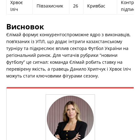
Хрвоє
Контрак
Півзахисник
26
Кривбас
Іліч
підписа
Висновок
Єлімай формує конкурентоспроможне ядро з виконавців,
пов’язаних із УПЛ, що додає інтриги казахстанському
турніру та підкреслює вплив сектора Футбол України на
регіональний ринок. Для читачів рубрики “новини
футболу” це сигнал: команда Єлімай робить ставку на
перевірену якість, а гравець Данило Хрипчук і Хрвоє Іліч
можуть стати ключовими фігурами сезону.