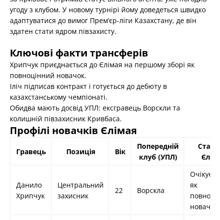
угоду з клубом. У новому турнірі йому доведеться швидко
адаптуватися до вимог Прем’єр-ліги Казахстану, де він
здатен стати ядром півзахисту.
Ключові факти трансферів
Хрипчук приєднається до Єлімая на першому зборі як
повноцінний новачок.
Іліч підписав контракт і готується до дебюту в
казахстанському чемпіонаті.
Обидва мають досвід УПЛ: ексгравець Ворскли та
колишній півзахисник Кривбаса.
Профілі новачків Єлімая
Попередній
Статус
Гравець
Позиція
Вік
клуб (УПЛ)
Єліма
Очікуєть
Данило
Центральний
як
22
Ворскла
Хрипчук
захисник
повноці
новачок