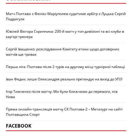
Матч Полтави з Фенікс-Маріуполем судитиме арбітр з Луцька Сергій
Подригуля
Ювілей Віктора Скрипника: 200-й матч у топ-дивізіоні та всі клуби в
кар'єрі тренера
Сергій Іващенко: розслідування Комітету етики щодо договірних
матчів ще триває
Перша ліга: Полтава після 2 турів на другому місці турнірної таблиці
Іван Федик: лише Олександрія реально претендує на вихід до УПЛ
Ігор Тимченко після матчу: Ми були ближчими до перемоги, ніж
Нива
Пряма онлайн-трансляція матчу СК Полтава-2 – Металург на сайті
Полтавщина Спорт
FACEBOOK