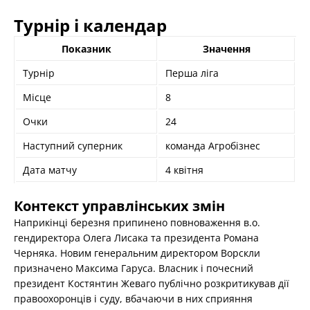
Турнір і календар
Показник
Значення
Турнір
Перша ліга
Місце
8
Очки
24
Наступний суперник
команда Агробізнес
Дата матчу
4 квітня
Контекст управлінських змін
Наприкінці березня припинено повноваження в.о.
гендиректора Олега Лисака та президента Романа
Черняка. Новим генеральним директором Ворскли
призначено Максима Гаруса. Власник і почесний
президент Костянтин Жеваго публічно розкритикував дії
правоохоронців і суду, вбачаючи в них сприяння