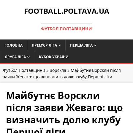
FOOTBALL.POLTAVA.UA
ФУТБОЛ ПОЛТАВЩИНИ
ГОЛОВНА
ПРЕМ’ЄР ЛІГА
ПЕРША ЛІГА
ДРУГА ЛІГА
КУБОК УКРАЇНИ
Футбол Полтавщини
»
Ворскла
» Майбутнє Ворскли після
заяви Жеваго: що визначить долю клубу Першої ліги
Майбутнє Ворскли
після заяви Жеваго: що
визначить долю клубу
Першої ліги