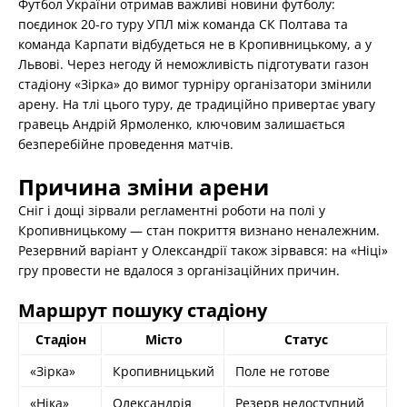
Футбол України отримав важливі новини футболу:
поєдинок 20-го туру УПЛ між команда СК Полтава та
команда Карпати відбудеться не в Кропивницькому, а у
Львові. Через негоду й неможливість підготувати газон
стадіону «Зірка» до вимог турніру організатори змінили
арену. На тлі цього туру, де традиційно привертає увагу
гравець Андрій Ярмоленко, ключовим залишається
безперебійне проведення матчів.
Причина зміни арени
Сніг і дощі зірвали регламентні роботи на полі у
Кропивницькому — стан покриття визнано неналежним.
Резервний варіант у Олександрії також зірвався: на «Ніці»
гру провести не вдалося з організаційних причин.
Маршрут пошуку стадіону
Стадіон
Місто
Статус
«Зірка»
Кропивницький
Поле не готове
«Ніка»
Олександрія
Резерв недоступний