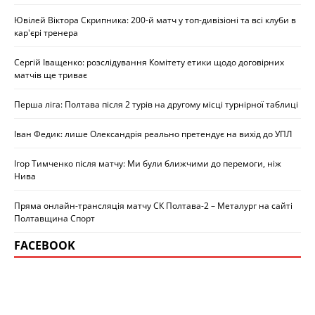
Ювілей Віктора Скрипника: 200-й матч у топ-дивізіоні та всі клуби в
кар'єрі тренера
Сергій Іващенко: розслідування Комітету етики щодо договірних
матчів ще триває
Перша ліга: Полтава після 2 турів на другому місці турнірної таблиці
Іван Федик: лише Олександрія реально претендує на вихід до УПЛ
Ігор Тимченко після матчу: Ми були ближчими до перемоги, ніж
Нива
Пряма онлайн-трансляція матчу СК Полтава-2 – Металург на сайті
Полтавщина Спорт
FACEBOOK