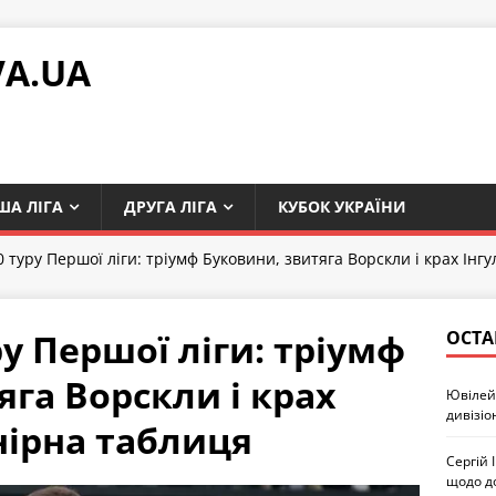
VA.UA
ША ЛІГА
ДРУГА ЛІГА
КУБОК УКРАЇНИ
0 туру Першої ліги: тріумф Буковини, звитяга Ворскли і крах Ін
у Першої ліги: тріумф
ОСТА
яга Ворскли і крах
Ювілей 
дивізіо
нірна таблиця
Сергій 
щодо д