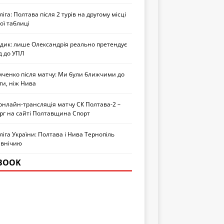
іга: Полтава після 2 турів на другому місці
ої таблиці
едик: лише Олександрія реально претендує
д до УПЛ
мченко після матчу: Ми були ближчими до
ги, ніж Нива
онлайн-трансляція матчу СК Полтава-2 –
рг на сайті Полтавщина Спорт
іга України: Полтава і Нива Тернопіль
 внічию
BOOK