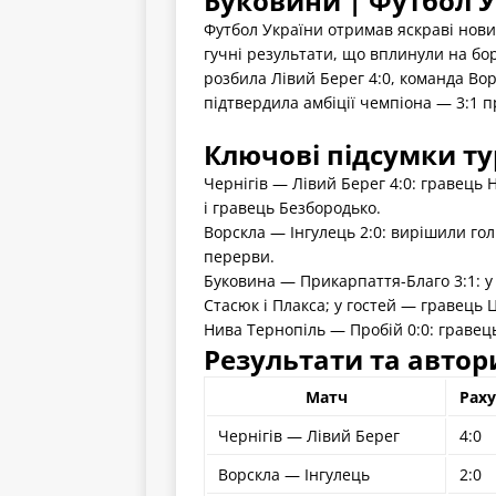
Буковини | Футбол 
Футбол України отримав яскраві новин
гучні результати, що вплинули на бор
розбила Лівий Берег 4:0, команда Вор
підтвердила амбіції чемпіона — 3:1 
Ключові підсумки ту
Чернігів — Лівий Берег 4:0: гравець
і гравець Безбородько.
Ворскла — Інгулець 2:0: вирішили го
перерви.
Буковина — Прикарпаття-Благо 3:1: у
Стасюк і Плакса; у гостей — гравець
Нива Тернопіль — Пробій 0:0: гравець
Результати та автори
Матч
Рах
Чернігів — Лівий Берег
4:0
Ворскла — Інгулець
2:0