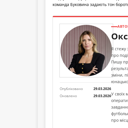
команда Буковина задають тон борот
АВТО
Окс
Я стежу
про поді
Пишу пр
результа
зміни, п
юнацько
Опубліковано
29.03.2026
У своїх
Оновлено
29.03.2026
операти
завданн
футболь
про місц