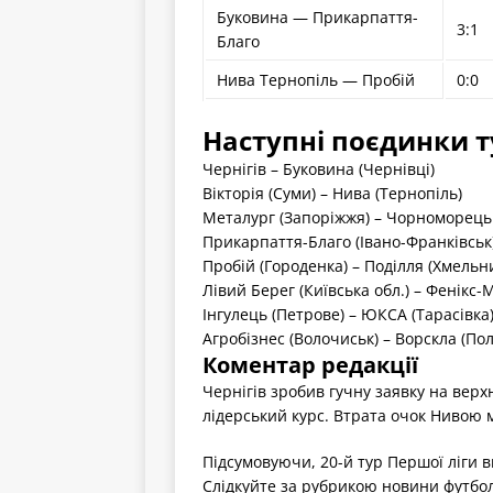
Буковина — Прикарпаття-
3:1
Благо
Нива Тернопіль — Пробій
0:0
Наступні поєдинки т
Чернігів – Буковина (Чернівці)
Вікторія (Суми) – Нива (Тернопіль)
Металург (Запоріжжя) – Чорноморець
Прикарпаття-Благо (Івано-Франківськ)
Пробій (Городенка) – Поділля (Хмельн
Лівий Берег (Київська обл.) – Фенікс-
Інгулець (Петрове) – ЮКСА (Тарасівка
Агробізнес (Волочиськ) – Ворскла (По
Коментар редакції
Чернігів зробив гучну заявку на верх
лідерський курс. Втрата очок Нивою 
Підсумовуючи, 20-й тур Першої ліги 
Слідкуйте за рубрикою новини футболу