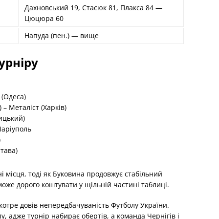
Дахновський 19, Стасюк 81, Плакса 84 —
Цюцюра 60
Напуда (пен.) — вище
урніру
 (Одеса)
 – Металіст (Харків)
ицький)
Маріуполь
)
лтава)
ні місця, тоді як Буковина продовжує стабільний
може дорого коштувати у щільній частині таблиці.
вкотре довів непередбачуваність Футболу України.
, адже турнір набирає обертів, а команда Чернігів і