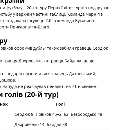
України
и футболу з 20-го туру Першої ліги: турнір подарував
отьбу у верхній частині таблиці. Команда Чернігів
скла здолала Інгулець 2:0, а команда Буковина
проти Прикарпаття-Благо.
ру
 Новіков оформив дубль; також забили гравець Сердюк
ли гравця Дворовенка та гравця Байдала ще до
 господарів відзначилися гравець Дахновський,
 Цюцюра.
 Напуда не реалізував пенальті на 71-й хвилині.
 голів (20-й тур)
унок
Голі
Сердюк 8, Новіков 45+2, 62, Безбородько 48
Дворовенко 14, Байдал 38