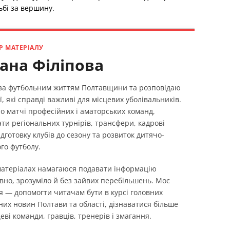
ьбі за вершину.
Р МАТЕРІАЛУ
ана Філіпова
 за футбольним життям Полтавщини та розповідаю
ї, які справді важливі для місцевих уболівальників.
о матчі професійних і аматорських команд,
ти регіональних турнірів, трансфери, кадрові
ідготовку клубів до сезону та розвиток дитячо-
го футболу.
 матеріалах намагаюся подавати інформацію
вно, зрозуміло й без зайвих перебільшень. Моє
я — допомогти читачам бути в курсі головних
них новин Полтави та області, дізнаватися більше
еві команди, гравців, тренерів і змагання.