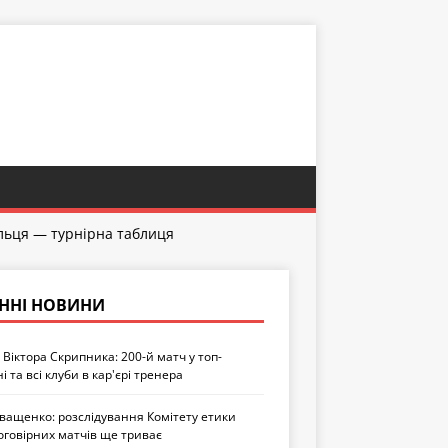
гульця — турнірна таблиця
ННІ НОВИНИ
Віктора Скрипника: 200-й матч у топ-
ні та всі клуби в кар'єрі тренера
Іващенко: розслідування Комітету етики
оговірних матчів ще триває