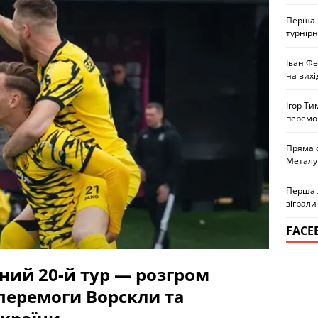
Перша л
турнірн
Іван Ф
на вихі
Ігор Ти
перемо
Пряма 
Металу
Перша л
зіграли
FACE
йний 20-й тур — розгром
 перемоги Ворскли та