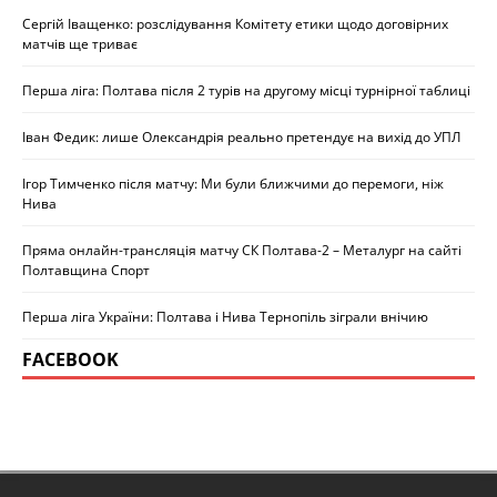
Сергій Іващенко: розслідування Комітету етики щодо договірних
матчів ще триває
Перша ліга: Полтава після 2 турів на другому місці турнірної таблиці
Іван Федик: лише Олександрія реально претендує на вихід до УПЛ
Ігор Тимченко після матчу: Ми були ближчими до перемоги, ніж
Нива
Пряма онлайн-трансляція матчу СК Полтава-2 – Металург на сайті
Полтавщина Спорт
Перша ліга України: Полтава і Нива Тернопіль зіграли внічию
FACEBOOK