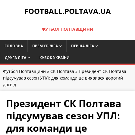
FOOTBALL.POLTAVA.UA
ФУТБОЛ ПОЛТАВЩИНИ
ГОЛОВНА
ПРЕМ’ЄР ЛІГА
ПЕРША ЛІГА
ДРУГА ЛІГА
КУБОК УКРАЇНИ
Футбол Полтавщини
»
СК Полтава
» Президент СК Полтава
підсумував сезон УПЛ: для команди це виявився дорогий
досвід
Президент СК Полтава
підсумував сезон УПЛ:
для команди це