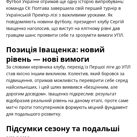
Футбол України отримав ще одну історію випробувань:
команда СК Полтава завершила свій перший турнір в
Українській Прем’єр-лізі з важливими уроками. Як
повідомляють новини футболу, президент клубу Сергій
Іващенко наголосив, що виступ на елітному рівні дав
гравцям шанс проявити себе та зрозуміти вимоги УПЛ.
Позиція Іващенка: новий
рівень — нові вимоги
За словами керівника клубу, перехід із Першої ліги до УПЛ
став якісно іншим викликом. Колектив, який боровся за
підвищення, отримав можливість перевірити себе серед
найсильніших, і цей шлях виявився «безцінним, але
дорогим досвідом». Іващенко підкреслив: результат
відобразив реальний рівень на даному етапі, проте саме
матчі проти топсуперників формують міцний фундамент
для подальшого розвитку.
Підсумки сезону та подальші