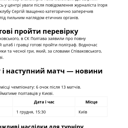
ь у центрі уваги після повідомлення журналіста Ігоря
 клубу Сергій Іващенко категорично заперечив
 під пильним наглядом етичних органів.
отові пройти перевірку
овського, в СК Полтава заявили про повну
й штаб і гравці готові пройти поліграф. Водночас
ки та чесної гри, який, за словами Співаковського,
і.
 і наступний матч — новини
ісці чемпіонату: 6 очок після 13 матчів.
йматиме полтавців у Києві.
Дата і час
Місце
1 грудня, 15:30
Київ
ожливі наслідки для турніру