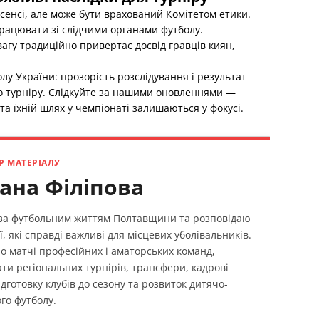
сенсі, але може бути врахований Комітетом етики.
працювати зі слідчими органами футболу.
агу традиційно привертає досвід гравців киян,
лу України: прозорість розслідування і результат
о турніру. Слідкуйте за нашими оновленнями —
а їхній шлях у чемпіонаті залишаються у фокусі.
Р МАТЕРІАЛУ
ана Філіпова
 за футбольним життям Полтавщини та розповідаю
ї, які справді важливі для місцевих уболівальників.
о матчі професійних і аматорських команд,
ти регіональних турнірів, трансфери, кадрові
ідготовку клубів до сезону та розвиток дитячо-
го футболу.