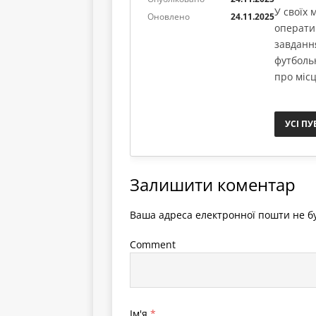
У своїх
Оновлено
24.11.2025
операти
завданн
футболь
про місц
УСІ ПУ
Залишити коментар
Ваша адреса електронної пошти не бу
Comment
Ім'я
*