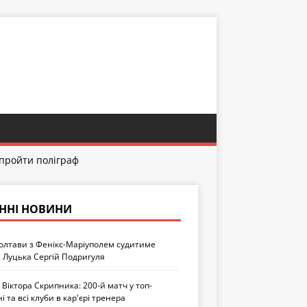
 пройти поліграф
ННІ НОВИНИ
олтави з Фенікс-Маріуполем судитиме
з Луцька Сергій Подригуля
Віктора Скрипника: 200-й матч у топ-
ні та всі клуби в кар'єрі тренера