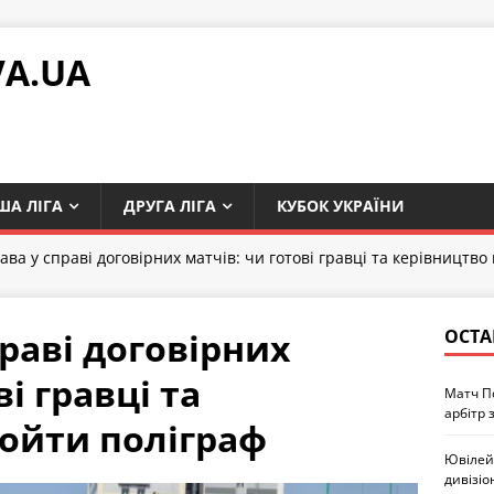
VA.UA
ША ЛІГА
ДРУГА ЛІГА
КУБОК УКРАЇНИ
ава у справі договірних матчів: чи готові гравці та керівництво
раві договірних
ОСТА
ві гравці та
Матч П
арбітр 
ойти поліграф
Ювілей 
дивізіо