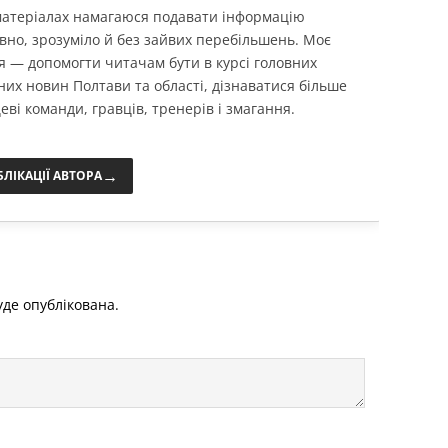
 матеріалах намагаюся подавати інформацію
вно, зрозуміло й без зайвих перебільшень. Моє
я — допомогти читачам бути в курсі головних
них новин Полтави та області, дізнаватися більше
еві команди, гравців, тренерів і змагання.
→
БЛІКАЦІЇ АВТОРА
де опублікована.