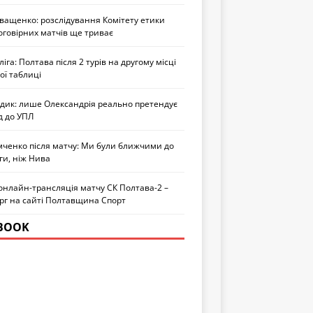
Іващенко: розслідування Комітету етики
оговірних матчів ще триває
іга: Полтава після 2 турів на другому місці
ої таблиці
едик: лише Олександрія реально претендує
д до УПЛ
мченко після матчу: Ми були ближчими до
ги, ніж Нива
онлайн-трансляція матчу СК Полтава-2 –
рг на сайті Полтавщина Спорт
BOOK