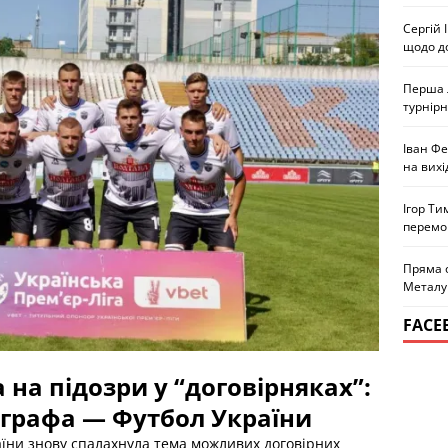
Сергій 
щодо д
Перша л
турнірн
Іван Ф
на вихі
Ігор Ти
перемо
Пряма 
Металу
FACE
 на підозри у “договірняках”:
іграфа — Футбол України
раїни знову спалахнула тема можливих договірних