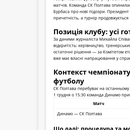
матчів. Команда СК Полтава опинилас
Бурбаса про нові підозри. Президент
причетність, а турнір продовжується
Позиція клубу: усі г
За даними журналіста Михайла Співак
відкритість: керівництво, тренерськи
остаточні рішення — за Комітетом ети
вже має власні напрацювання у справ
Контекст чемпіонату
футболу
СК Полтава перебуває на останньому м
1 грудня о 15:30 команда Динамо при
Матч
Динамо — СК Полтава
Що далі: процедура та м