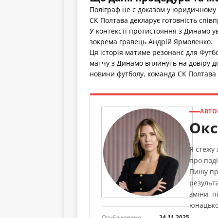
Поліграф не є доказом у юридичному 
СК Полтава декларує готовність спів
У контексті протистояння з Динамо ув
зокрема гравець Андрій Ярмоленко.
Ця історія матиме резонанс для Футбо
матчу з Динамо вплинуть на довіру д
новини футболу, команда СК Полтава т
АВТО
Окс
Я стежу
про поді
Пишу пр
результа
зміни, п
юнацько
Опубліковано
24.11.2025