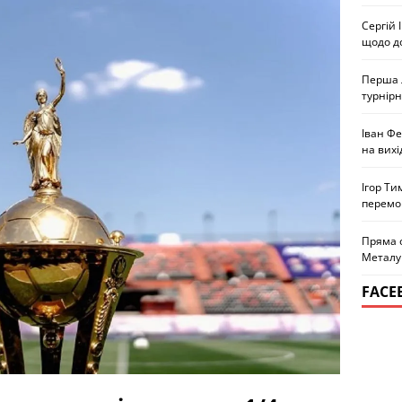
Сергій 
щодо д
Перша л
турнірн
Іван Ф
на вихі
Ігор Ти
перемо
Пряма 
Металу
FACE