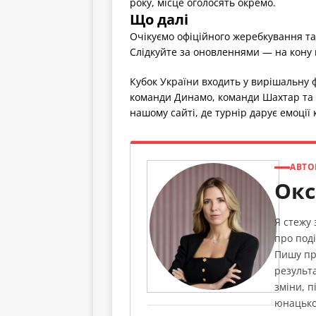
року, місце оголосять окремо.
Що далі
Очікуємо офіційного жеребкування та 
Слідкуйте за оновленнями — на кону м
Кубок України входить у вирішальну 
команди Динамо, команди Шахтар та 
нашому сайті, де турнір дарує емоції
АВТО
Окс
Я стежу
про поді
Пишу пр
результа
зміни, п
юнацько