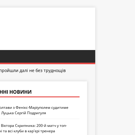
 пройшли далі не без труднощів
ННІ НОВИНИ
олтави з Фенікс-Маріуполем судитиме
з Луцька Сергій Подригуля
Віктора Скрипника: 200-й матч у топ-
ні та всі клуби в кар'єрі тренера