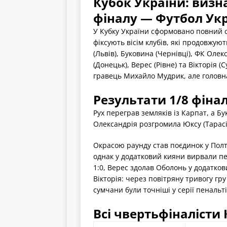
Кубок України: визн
фіналу — Футбол Ук
У Кубку України сформовано повний 
фіксують вісім клубів, які продовжую
(Львів), Буковина (Чернівці), ФК Олек
(Донецьк), Верес (Рівне) та Вікторія 
гравець Михайло Мудрик, але головна
Результати 1/8 фінал
Рух переграв земляків із Карпат, а Б
Олександрія розгромила Юксу (Тарасів
Окрасою раунду став поєдинок у Полт
однак у додатковий кияни вирвали п
1:0, Верес здолав Оболонь у додатк
Вікторія: через повітряну тривогу гру
сумчани були точніші у серії пенальті
Всі чвертьфіналісти