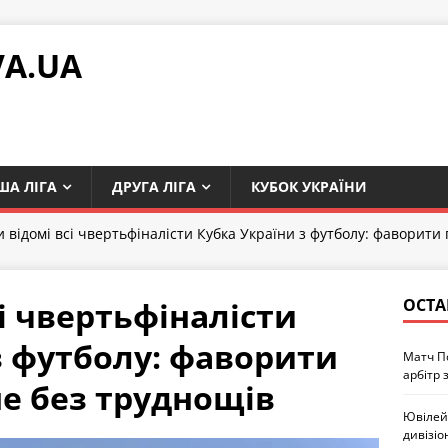
VA.UA
ША ЛІГА
ДРУГА ЛІГА
КУБОК УКРАЇНИ
и відомі всі чвертьфіналісти Кубка України з футболу: фаворити
і чвертьфіналісти
ОСТА
з футболу: фаворити
Матч П
арбітр 
е без труднощів
Ювілей 
дивізіо