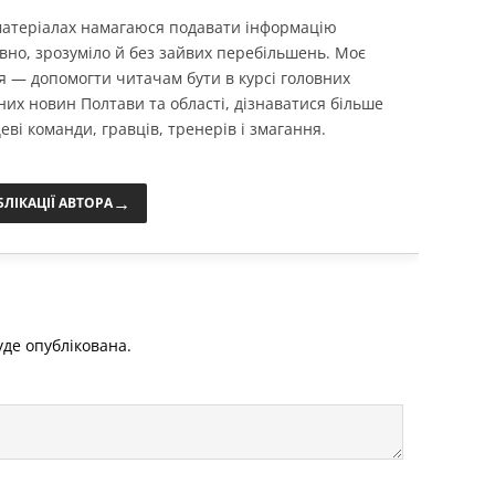
 матеріалах намагаюся подавати інформацію
вно, зрозуміло й без зайвих перебільшень. Моє
я — допомогти читачам бути в курсі головних
них новин Полтави та області, дізнаватися більше
еві команди, гравців, тренерів і змагання.
→
БЛІКАЦІЇ АВТОРА
де опублікована.