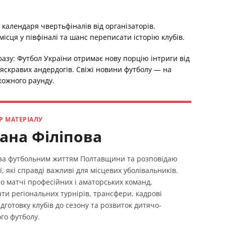
календаря чвертьфіналів від організаторів.
ісця у півфіналі та шанс переписати історію клубів.
фазу: Футбол України отримає нову порцію інтриги від
яскравих андердогів. Свіжі новини футболу — на
 кожного раунду.
Р МАТЕРІАЛУ
ана Філіпова
 за футбольним життям Полтавщини та розповідаю
ї, які справді важливі для місцевих уболівальників.
о матчі професійних і аматорських команд,
ти регіональних турнірів, трансфери, кадрові
ідготовку клубів до сезону та розвиток дитячо-
го футболу.