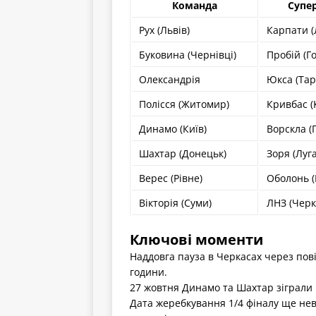
Команда
Супер
Рух (Львів)
Карпати (
Буковина (Чернівці)
Пробій (Г
Олександрія
Юкса (Тар
Полісся (Житомир)
Кривбас (
Динамо (Київ)
Ворскла (
Шахтар (Донецьк)
Зоря (Луг
Верес (Рівне)
Оболонь (
Вікторія (Суми)
ЛНЗ (Черк
Ключові моменти
Наддовга пауза в Черкасах через пов
години.
27 жовтня Динамо та Шахтар зіграли 1
Дата жеребкування 1/4 фіналу ще нев