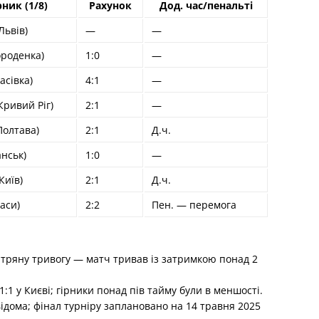
ник (1/8)
Рахунок
Дод. час/пенальті
Львів)
—
—
ороденка)
1:0
—
асівка)
4:1
—
Кривий Ріг)
2:1
—
Полтава)
2:1
Д.ч.
анськ)
1:0
—
Київ)
2:1
Д.ч.
аси)
2:2
Пен. — перемога
ітряну тривогу — матч тривав із затримкою понад 2
:1 у Києві; гірники понад пів тайму були в меншості.
ідома; фінал турніру заплановано на 14 травня 2025