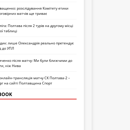
Іващенко: розслідування Комітету етики
оговірних матчів ще триває
іга: Полтава після 2 турів на другому місці
ої таблиці
едик: лише Олександрія реально претендує
д до УПЛ
мченко після матчу: Ми були ближчими до
ги, ніж Нива
онлайн-трансляція матчу СК Полтава-2 –
рг на сайті Полтавщина Спорт
BOOK