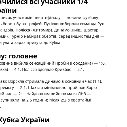
ачилися всі учасники 1/4
раїни
список учасників чвертьфіналу — новини футболу
ть боротьбу за трофей. Путівки вибороли команда Рух
сандрія, Полісся (Житомир), Динамо (Київ), Шахтар
(Суми). Турнір набирає обертів; серед інших тем дня —
 увага зараз прикута до Кубка.
у: головне
уковина вибила сенсаційний Пробій (Городенка) — 1:0.
ка) — 4:1, Полісся здолало Кривбас — 2:1.
аві: Ворскла стримала Динамо в основний час (1:1),
еремогу — 2:1. Шахтар мінімально пройшов Зорю —
овий час — 2:1. Найдовшим вийшов матч ЛНЗ —
 зупиняли на 2,5 години; після 2:2 в овертаймі
.
 Кубка України