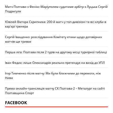
Матч Полтави з Фенікс-Маріуполем судитиме арбітр з Луцька Сергій
Подригуля
Ювілей Віктора Скрипника: 200-й матч у топ-дивізіоні та всі клуби в
кар'єрі тренера
Сергій Іващенко: розслідування Комітету етики щодо договірних
матчів ще триває
Перша ліга: Полтава після 2 турів на другому місці турнірної таблиці
Іван Федик: лише Олександрія реально претендує на вихід до УПЛ
Ігор Тимченко після матчу: Ми були ближчими до перемоги, ніж
Нива
Пряма онлайн-трансляція матчу СК Полтава-2 – Металург на сайті
Полтавщина Спорт
FACEBOOK