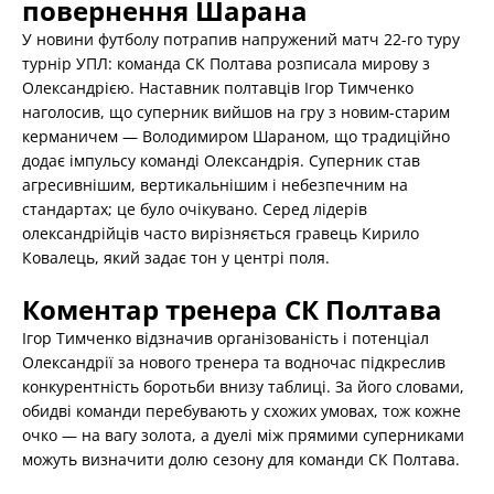
повернення Шарана
У новини футболу потрапив напружений матч 22-го туру
турнір УПЛ: команда СК Полтава розписала мирову з
Олександрією. Наставник полтавців Ігор Тимченко
наголосив, що суперник вийшов на гру з новим-старим
керманичем — Володимиром Шараном, що традиційно
додає імпульсу команді Олександрія. Суперник став
агресивнішим, вертикальнішим і небезпечним на
стандартах; це було очікувано. Серед лідерів
олександрійців часто вирізняється гравець Кирило
Ковалець, який задає тон у центрі поля.
Коментар тренера СК Полтава
Ігор Тимченко відзначив організованість і потенціал
Олександрії за нового тренера та водночас підкреслив
конкурентність боротьби внизу таблиці. За його словами,
обидві команди перебувають у схожих умовах, тож кожне
очко — на вагу золота, а дуелі між прямими суперниками
можуть визначити долю сезону для команди СК Полтава.