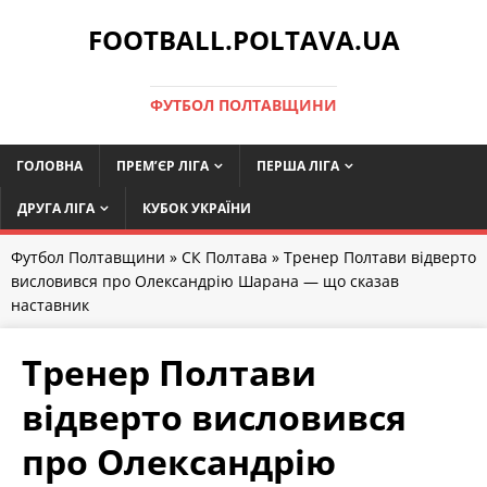
FOOTBALL.POLTAVA.UA
ФУТБОЛ ПОЛТАВЩИНИ
ГОЛОВНА
ПРЕМ’ЄР ЛІГА
ПЕРША ЛІГА
ДРУГА ЛІГА
КУБОК УКРАЇНИ
Футбол Полтавщини
»
СК Полтава
» Тренер Полтави відверто
висловився про Олександрію Шарана — що сказав
наставник
Тренер Полтави
відверто висловився
про Олександрію