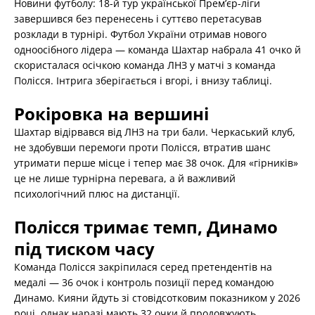
Новини футболу: 18-й тур української Прем’єр-ліги
завершився без перенесень і суттєво перетасував
розклади в турнірі. Футбол України отримав нового
одноосібного лідера — команда Шахтар набрала 41 очко й
скористалася осічкою команда ЛНЗ у матчі з команда
Полісся. Інтрига зберігається і вгорі, і внизу таблиці.
Рокіровка на вершині
Шахтар відірвався від ЛНЗ на три бали. Черкаський клуб,
не здобувши перемоги проти Полісся, втратив шанс
утримати перше місце і тепер має 38 очок. Для «гірників»
це не лише турнірна перевага, а й важливий
психологічний плюс на дистанції.
Полісся тримає темп, Динамо
під тиском часу
Команда Полісся закріпилася серед претендентів на
медалі — 36 очок і контроль позиції перед командою
Динамо. Кияни йдуть зі стовідсотковим показником у 2026
році, однак наразі мають 32 очки й продовжують