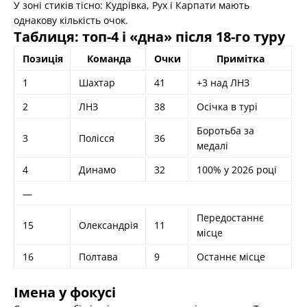
У зоні стиків тісно: Кудрівка, Рух і Карпати мають
однакову кількість очок.
Таблиця: топ-4 і «дна» після 18-го туру
Позиція
Команда
Очки
Примітка
1
Шахтар
41
+3 над ЛНЗ
2
ЛНЗ
38
Осічка в турі
Боротьба за
3
Полісся
36
медалі
4
Динамо
32
100% у 2026 році
—
Передостаннє
15
Олександрія
11
місце
16
Полтава
9
Останнє місце
Імена у фокусі