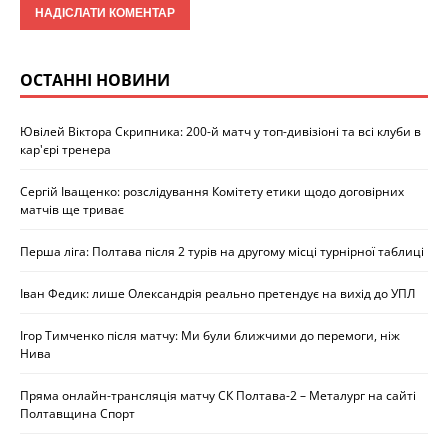
ОСТАННІ НОВИНИ
Ювілей Віктора Скрипника: 200-й матч у топ-дивізіоні та всі клуби в
кар'єрі тренера
Сергій Іващенко: розслідування Комітету етики щодо договірних
матчів ще триває
Перша ліга: Полтава після 2 турів на другому місці турнірної таблиці
Іван Федик: лише Олександрія реально претендує на вихід до УПЛ
Ігор Тимченко після матчу: Ми були ближчими до перемоги, ніж
Нива
Пряма онлайн-трансляція матчу СК Полтава-2 – Металург на сайті
Полтавщина Спорт