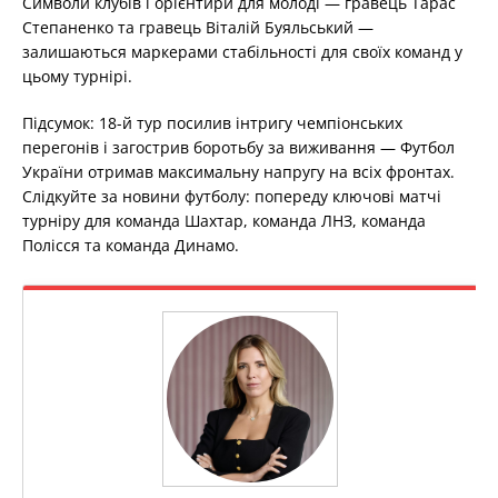
Символи клубів і орієнтири для молоді — гравець Тарас
Степаненко та гравець Віталій Буяльський —
залишаються маркерами стабільності для своїх команд у
цьому турнірі.
Підсумок: 18-й тур посилив інтригу чемпіонських
перегонів і загострив боротьбу за виживання — Футбол
України отримав максимальну напругу на всіх фронтах.
Слідкуйте за новини футболу: попереду ключові матчі
турніру для команда Шахтар, команда ЛНЗ, команда
Полісся та команда Динамо.