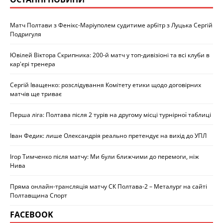
Матч Полтави з Фенікс-Маріуполем судитиме арбітр з Луцька Сергій
Подригуля
Ювілей Віктора Скрипника: 200-й матч у топ-дивізіоні та всі клуби в
кар'єрі тренера
Сергій Іващенко: розслідування Комітету етики щодо договірних
матчів ще триває
Перша ліга: Полтава після 2 турів на другому місці турнірної таблиці
Іван Федик: лише Олександрія реально претендує на вихід до УПЛ
Ігор Тимченко після матчу: Ми були ближчими до перемоги, ніж
Нива
Пряма онлайн-трансляція матчу СК Полтава-2 – Металург на сайті
Полтавщина Спорт
FACEBOOK