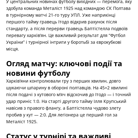
У центральних новинах футболу вихідних — перемога, яку
здобула команда Металіст 1925 над командою СК Полтава
в турнірному матчі 21-го туру УПЛ. Уже наприкінці
першого тайму гравець Ітодо відкрив рахунок після
стандарту, а після перерви гравець Баптістелла подвоїв
перевагу харків’ян. Це важливий результат для “Футбол
України” і турнірної інтриги у боротьбі за єврокубкові
місця.
Огляд матчу: ключові події та
новини футболу
Харків’яни контролювали гру з перших хвилин, довго
шукаючи шпарину в обороні полтавців. На 45+2 хвилині
після подачі з кутового м’яч відскочив до Ітодо — і точний
удар приніс 1:0. На старті другого тайму Ілля Крупський
навісив з правого флангу, а Баптістелла чудово злету
пробив у кут — 2:0. Для легіонера це перший гол за
Металіст 1925.
Статус у турнірі та важливі