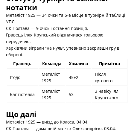
нотатки
Металіст 1925 — 34 очки та 5-е місце в турнірній таблиці
УПЛ.
СК Полтава — 9 очок і остання позиція.
Гравець Ілля Крупський відзначився гольовою
передачею.
Харків’яни зіграли “на нуль”, упевнено закривши гру в
обороні.
Гравець
Команда
Хвилина
Примітка
Металіст
Після
Ітодо
45+2
1925
кутового
Металіст
З навісу Іллі
Баптістелла
53
1925
Крупського
Що далі
Металіст 1925 — виїзд до Колоса, 04.04.
СК Полтава — домашній матч з Олександрією, 03.04.