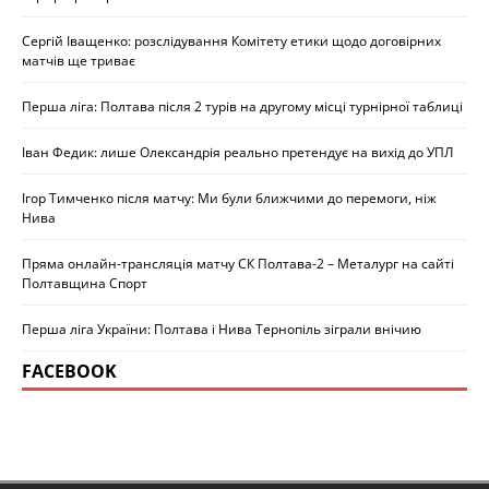
Сергій Іващенко: розслідування Комітету етики щодо договірних
матчів ще триває
Перша ліга: Полтава після 2 турів на другому місці турнірної таблиці
Іван Федик: лише Олександрія реально претендує на вихід до УПЛ
Ігор Тимченко після матчу: Ми були ближчими до перемоги, ніж
Нива
Пряма онлайн-трансляція матчу СК Полтава-2 – Металург на сайті
Полтавщина Спорт
Перша ліга України: Полтава і Нива Тернопіль зіграли внічию
FACEBOOK