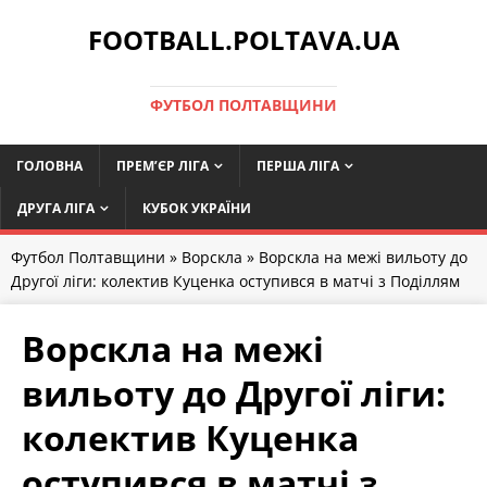
FOOTBALL.POLTAVA.UA
ФУТБОЛ ПОЛТАВЩИНИ
ГОЛОВНА
ПРЕМ’ЄР ЛІГА
ПЕРША ЛІГА
ДРУГА ЛІГА
КУБОК УКРАЇНИ
Футбол Полтавщини
»
Ворскла
» Ворскла на межі вильоту до
Другої ліги: колектив Куценка оступився в матчі з Поділлям
Ворскла на межі
вильоту до Другої ліги:
колектив Куценка
оступився в матчі з