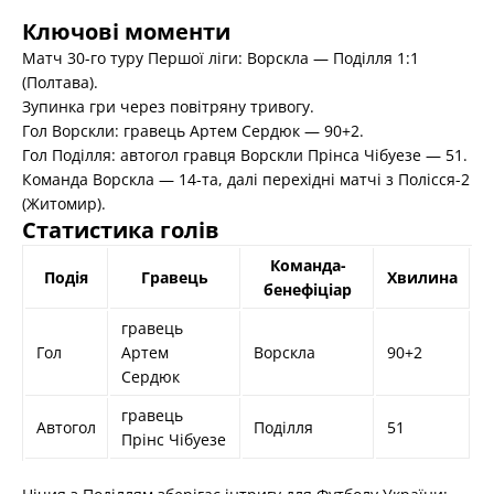
Ключові моменти
Матч 30-го туру Першої ліги: Ворскла — Поділля 1:1
(Полтава).
Зупинка гри через повітряну тривогу.
Гол Ворскли: гравець Артем Сердюк — 90+2.
Гол Поділля: автогол гравця Ворскли Прінса Чібуезе — 51.
Команда Ворскла — 14-та, далі перехідні матчі з Полісся-2
(Житомир).
Статистика голів
Команда-
Подія
Гравець
Хвилина
бенефіціар
гравець
Гол
Артем
Ворскла
90+2
Сердюк
гравець
Автогол
Поділля
51
Прінс Чібуезе