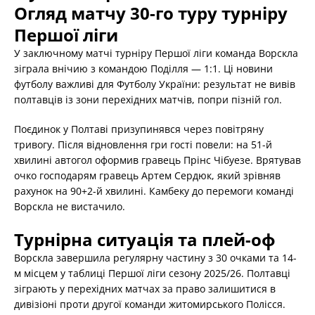
Огляд матчу 30-го туру турніру
Першої ліги
У заключному матчі турніру Першої ліги команда Ворскла
зіграла внічию з командою Поділля — 1:1. Ці новини
футболу важливі для Футболу України: результат не вивів
полтавців із зони перехідних матчів, попри пізній гол.
Поєдинок у Полтаві призупинявся через повітряну
тривогу. Після відновлення гри гості повели: на 51-й
хвилині автогол оформив гравець Прінс Чібуезе. Врятував
очко господарям гравець Артем Сердюк, який зрівняв
рахунок на 90+2-й хвилині. Камбеку до перемоги команді
Ворскла не вистачило.
Турнірна ситуація та плей-оф
Ворскла завершила регулярну частину з 30 очками та 14-
м місцем у таблиці Першої ліги сезону 2025/26. Полтавці
зіграють у перехідних матчах за право залишитися в
дивізіоні проти другої команди житомирського Полісся.