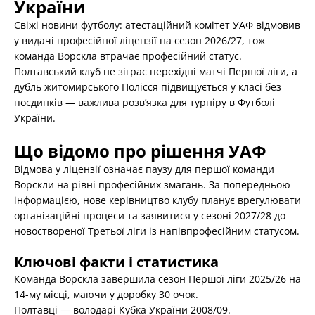
України
Свіжі новини футболу: атестаційний комітет УАФ відмовив
у видачі професійної ліцензії на сезон 2026/27, тож
команда Ворскла втрачає професійний статус.
Полтавський клуб не зіграє перехідні матчі Першої ліги, а
дубль житомирського Полісся підвищується у класі без
поєдинків — важлива розв’язка для турніру в Футболі
України.
Що відомо про рішення УАФ
Відмова у ліцензії означає паузу для першої команди
Ворскли на рівні професійних змагань. За попередньою
інформацією, нове керівництво клубу планує врегулювати
організаційні процеси та заявитися у сезоні 2027/28 до
новоствореної Третьої ліги із напівпрофесійним статусом.
Ключові факти і статистика
Команда Ворскла завершила сезон Першої ліги 2025/26 на
14-му місці, маючи у доробку 30 очок.
Полтавці — володарі Кубка України 2008/09.