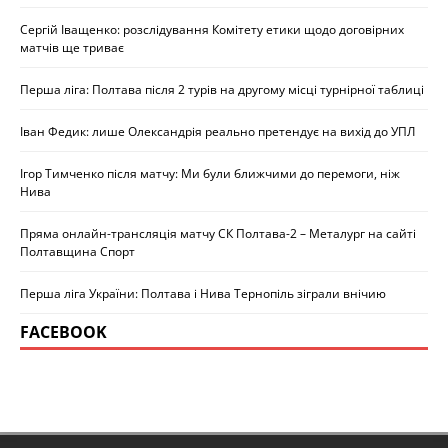
Сергій Іващенко: розслідування Комітету етики щодо договірних
матчів ще триває
Перша ліга: Полтава після 2 турів на другому місці турнірної таблиці
Іван Федик: лише Олександрія реально претендує на вихід до УПЛ
Ігор Тимченко після матчу: Ми були ближчими до перемоги, ніж
Нива
Пряма онлайн-трансляція матчу СК Полтава-2 – Металург на сайті
Полтавщина Спорт
Перша ліга України: Полтава і Нива Тернопіль зіграли внічию
FACEBOOK