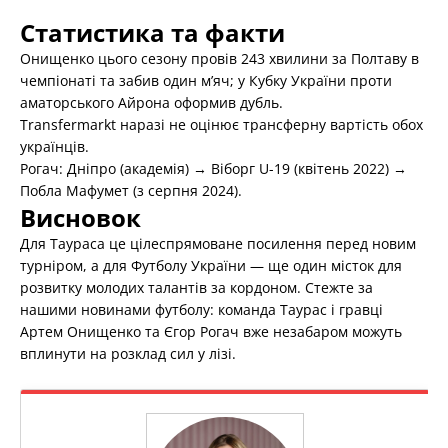
Статистика та факти
Онищенко цього сезону провів 243 хвилини за Полтаву в
чемпіонаті та забив один м’яч; у Кубку України проти
аматорського Айрона оформив дубль.
Transfermarkt наразі не оцінює трансферну вартість обох
українців.
Рогач: Дніпро (академія) → Віборг U-19 (квітень 2022) →
Побла Мафумет (з серпня 2024).
Висновок
Для Таураса це цілеспрямоване посилення перед новим
турніром, а для Футболу України — ще один місток для
розвитку молодих талантів за кордоном. Стежте за
нашими новинами футболу: команда Таурас і гравці
Артем Онищенко та Єгор Рогач вже незабаром можуть
вплинути на розклад сил у лізі.