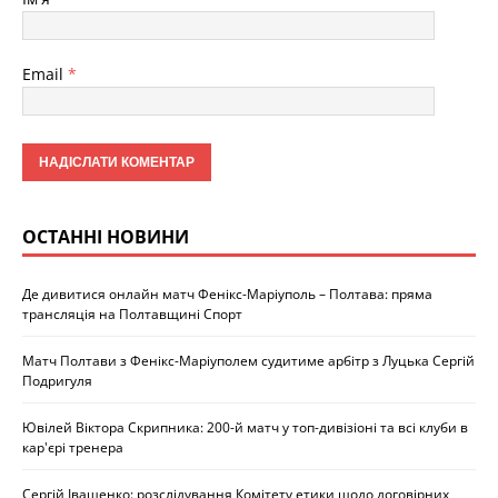
Email
*
ОСТАННІ НОВИНИ
Де дивитися онлайн матч Фенікс-Маріуполь – Полтава: пряма
трансляція на Полтавщині Спорт
Матч Полтави з Фенікс-Маріуполем судитиме арбітр з Луцька Сергій
Подригуля
Ювілей Віктора Скрипника: 200-й матч у топ-дивізіоні та всі клуби в
кар'єрі тренера
Сергій Іващенко: розслідування Комітету етики щодо договірних