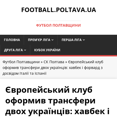
FOOTBALL.POLTAVA.UA
ФУТБОЛ ПОЛТАВЩИНИ
ГОЛОВНА
ПРЕМ’ЄР ЛІГА
ПЕРША ЛІГА
ДРУГА ЛІГА
КУБОК УКРАЇНИ
Футбол Полтавщини
»
СК Полтава
» Європейський клуб
оформив трансфери двох українців: хавбек і форвард з
досвідом Італії та Іспанії
Європейський клуб
оформив трансфери
двох українців: хавбек і