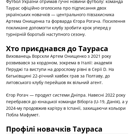
Футбол України отримав гучні новини футболу: команда
Таурас офіційно оголосила про підписання двох
українських новачків — центрального півзахисника
Артема Онищенка та форварда Єгора Рогача. Посилення
покликане допомогти клубу зробити крок уперед у
турнірній боротьбі наступного сезону.
Хто приєднався до Таураса
Вихованець Ворскли Артем Онищенко з 2021 року
розвивався за кордоном, зокрема в Італії: академія
Перуджі та виступи на дорослому рівні в Серії D. На
батьківщині 22-річний хавбек грав за Полтаву, до
литовського клубу перейшов як вільний агент.
Єгор Рогач — продукт системи Дніпра. Навесні 2022 року
перебрався до юнацької команди Віборга (U-19, Данія), а у
2024-му продовжив кар’єру в Іспанії, захищаючи кольори
Побла Мафумет.
Профілі новачків Таураса