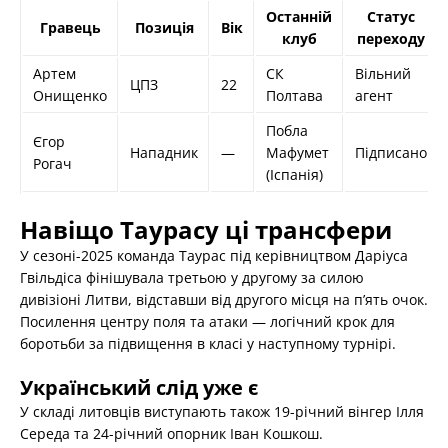
Останній
Статус
Гравець
Позиція
Вік
клуб
переходу
Артем
СК
Вільний
ЦПЗ
22
Онищенко
Полтава
агент
Побла
Єгор
Нападник
—
Мафумет
Підписано
Рогач
(Іспанія)
Навіщо Таурасу ці трансфери
У сезоні-2025 команда Таурас під керівництвом Даріуса
Гвільдіса фінішувала третьою у другому за силою
дивізіоні Литви, відставши від другого місця на п’ять очок.
Посилення центру поля та атаки — логічний крок для
боротьби за підвищення в класі у наступному турнірі.
Український слід уже є
У складі литовців виступають також 19-річний вінгер Ілля
Середа та 24-річний опорник Іван Кошкош.