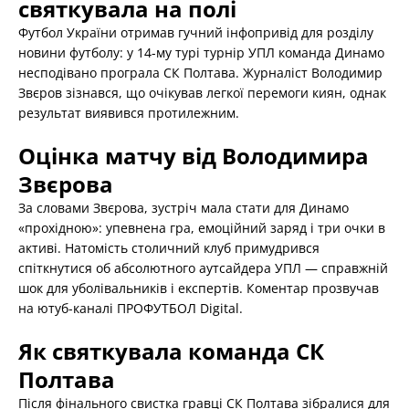
святкувала на полі
Футбол України отримав гучний інфопривід для розділу
новини футболу: у 14-му турі турнір УПЛ команда Динамо
несподівано програла СК Полтава. Журналіст Володимир
Звєров зізнався, що очікував легкої перемоги киян, однак
результат виявився протилежним.
Оцінка матчу від Володимира
Звєрова
За словами Звєрова, зустріч мала стати для Динамо
«прохідною»: упевнена гра, емоційний заряд і три очки в
активі. Натомість столичний клуб примудрився
спіткнутися об абсолютного аутсайдера УПЛ — справжній
шок для уболівальників і експертів. Коментар прозвучав
на ютуб-каналі ПРОФУТБОЛ Digital.
Як святкувала команда СК
Полтава
Після фінального свистка гравці СК Полтава зібралися для