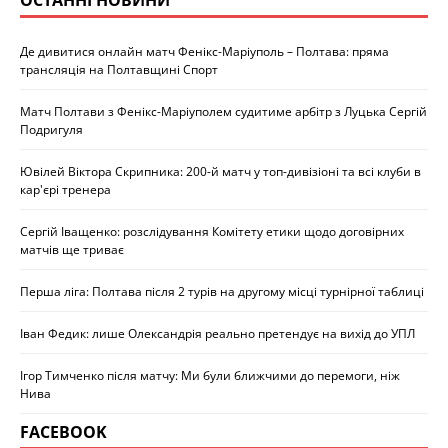
Де дивитися онлайн матч Фенікс-Маріуполь – Полтава: пряма
трансляція на Полтавщині Спорт
Матч Полтави з Фенікс-Маріуполем судитиме арбітр з Луцька Сергій
Подригуля
Ювілей Віктора Скрипника: 200-й матч у топ-дивізіоні та всі клуби в
кар'єрі тренера
Сергій Іващенко: розслідування Комітету етики щодо договірних
матчів ще триває
Перша ліга: Полтава після 2 турів на другому місці турнірної таблиці
Іван Федик: лише Олександрія реально претендує на вихід до УПЛ
Ігор Тимченко після матчу: Ми були ближчими до перемоги, ніж
Нива
FACEBOOK