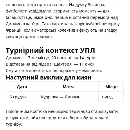
спільного фото просто на полі. На думку Звєрова,
футболісти усвідомили історичність моменту — для
більшості це, ймовірно, перша й остання перемога над
Динамо в кар’єрі. Така картина нагадує кубкові вечори у
Франції, коли аматорські колективи фіксують на згадку
сенсації проти грандів.
Турнірний контекст УПЛ
Динамо — 7-ме місце, 20 очок після 14 турів.
Відставання від лідера, Шахтаря, — 11 очок.
Смуга з чотирьох поспіль поразок у чемпіонаті.
Наступний виклик для киян
Дата
Матч
Місце
6 грудня
Кудрівка — Динамо
виїзд
Підопічним Костюка необхідно терміново стабілізувати
результати, аби повернутися в боротьбу за медалі
турніру.