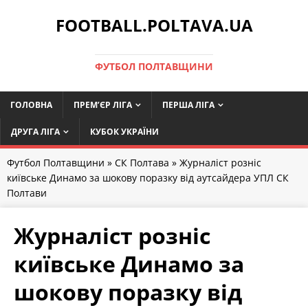
FOOTBALL.POLTAVA.UA
ФУТБОЛ ПОЛТАВЩИНИ
ГОЛОВНА
ПРЕМ’ЄР ЛІГА
ПЕРША ЛІГА
ДРУГА ЛІГА
КУБОК УКРАЇНИ
Футбол Полтавщини
»
СК Полтава
» Журналіст розніс
київське Динамо за шокову поразку від аутсайдера УПЛ СК
Полтави
Журналіст розніс
київське Динамо за
шокову поразку від