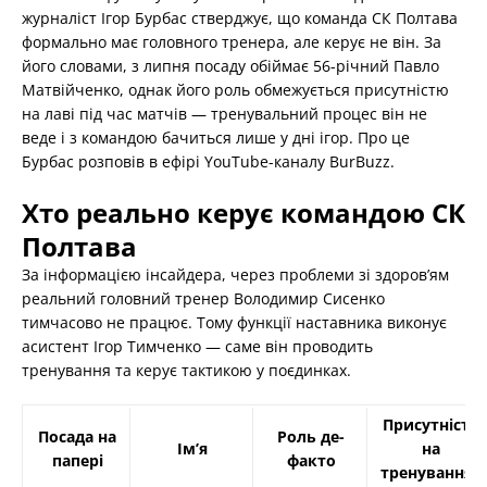
журналіст Ігор Бурбас стверджує, що команда СК Полтава
формально має головного тренера, але керує не він. За
його словами, з липня посаду обіймає 56-річний Павло
Матвійченко, однак його роль обмежується присутністю
на лаві під час матчів — тренувальний процес він не
веде і з командою бачиться лише у дні ігор. Про це
Бурбас розповів в ефірі YouTube-каналу BurBuzz.
Хто реально керує командою СК
Полтава
За інформацією інсайдера, через проблеми зі здоров’ям
реальний головний тренер Володимир Сисенко
тимчасово не працює. Тому функції наставника виконує
асистент Ігор Тимченко — саме він проводить
тренування та керує тактикою у поєдинках.
Присутність
Посада на
Роль де-
Ім’я
на
папері
факто
тренуваннях