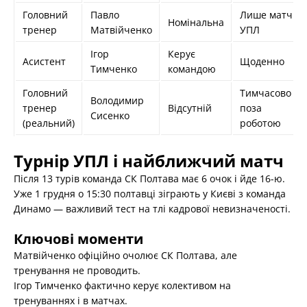
Головний
Павло
Лише матчі
Номінальна
тренер
Матвійченко
УПЛ
Ігор
Керує
Асистент
Щоденно
Тимченко
командою
Головний
Тимчасово
Володимир
тренер
Відсутній
поза
Сисенко
(реальний)
роботою
Турнір УПЛ і найближчий матч
Після 13 турів команда СК Полтава має 6 очок і йде 16-ю.
Уже 1 грудня о 15:30 полтавці зіграють у Києві з команда
Динамо — важливий тест на тлі кадрової невизначеності.
Ключові моменти
Матвійченко офіційно очолює СК Полтава, але
тренування не проводить.
Ігор Тимченко фактично керує колективом на
тренуваннях і в матчах.