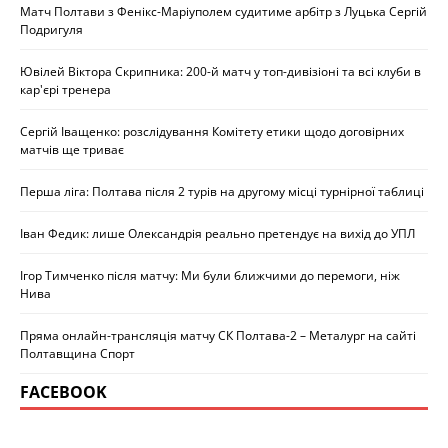
Матч Полтави з Фенікс-Маріуполем судитиме арбітр з Луцька Сергій
Подригуля
Ювілей Віктора Скрипника: 200-й матч у топ-дивізіоні та всі клуби в
кар'єрі тренера
Сергій Іващенко: розслідування Комітету етики щодо договірних
матчів ще триває
Перша ліга: Полтава після 2 турів на другому місці турнірної таблиці
Іван Федик: лише Олександрія реально претендує на вихід до УПЛ
Ігор Тимченко після матчу: Ми були ближчими до перемоги, ніж
Нива
Пряма онлайн-трансляція матчу СК Полтава-2 – Металург на сайті
Полтавщина Спорт
FACEBOOK